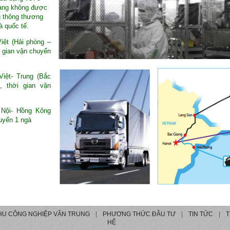
hàng không được
g thông thương
à quốc tế.
iệt (Hải phòng –
 gian vận chuyển
iệt- Trung (Bắc
, thời gian vận
 Nội- Hồng Kông
uyển 1 ngà
HU CÔNG NGHIỆP VÂN TRUNG
|
PHƯƠNG THỨC ĐẦU TƯ
|
TIN TỨC
|
T
HỆ