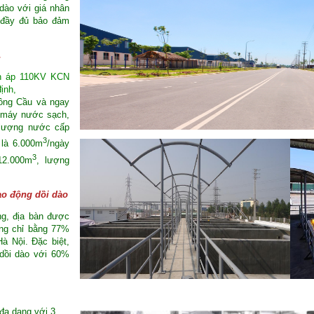
dào với giá nhân
 đầy đủ bảo đảm
.
ến áp 110KV KCN
ịnh,
ông Cầu và ngay
à máy nước sạch,
 lượng nước cấp
3
 là 6.000m
/ngày
3
12.000m
, lượng
ao động dồi dào
ng, địa bàn được
ông chỉ bằng 77%
à Nội. Đặc biệt,
dồi dào với 60%
 đa dạng với 3