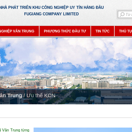
NHÀ PHÁT TRIỂN KHU CÔNG NGHIỆP UY TÍN HÀNG ĐẦU
FUGIANG COMPANY LIMITED
NGHIỆP VÂN TRUNG
PHƯƠNG THỨC ĐẦU TƯ
TIN TỨC
THỦ T
ân Trung
/
Ưu thế KCN
N Vân Trung từng