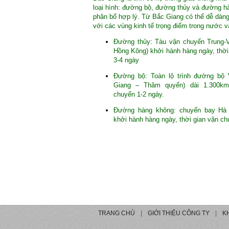
loại hình: đường bộ, đường thủy và đường 
phân bố hợp lý. Từ Bắc Giang có thể dễ dàn
với các vùng kinh tế trọng điểm trong nước v
Đường thủy: Tàu vận chuyển Trung-V
Hồng Kông) khởi hành hàng ngày, thời
3-4 ngày
Đường bộ: Toàn lộ trình đường bộ V
Giang – Thâm quyến) dài 1.300km
chuyển 1-2 ngày.
Đường hàng không: chuyến bay Hà
khởi hành hàng ngày, thời gian vận ch
TRANG CHỦ
|
GIỚI THIỆU CÔNG TY
|
K