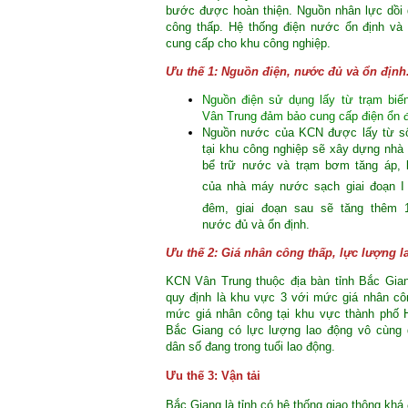
bước được hoàn thiện. Nguồn nhân lực dồi 
công thấp. Hệ thống điện nước ổn định và
cung cấp cho khu công nghiệp.
Ưu thế 1: Nguồn điện, nước đủ và ổn định
Nguồn điện sử dụng lấy từ trạm bi
Vân Trung đảm bảo cung cấp điện ổn đ
Nguồn nước của KCN được lấy từ s
tại khu công nghiệp sẽ xây dựng nh
bể trữ nước và trạm bơm tăng áp,
của nhà máy nước sạch giai đoạn I
đêm, giai đoạn sau sẽ tăng thêm 
nước đủ và ổn định.
Ưu thế 2: Giá nhân công thấp, lực lượng l
KCN Vân Trung thuộc địa bàn tỉnh Bắc Gia
quy định là khu vực 3 với mức giá nhân c
mức giá nhân công tại khu vực thành phố H
Bắc Giang có lực lượng lao động vô cùng 
dân số đang trong tuổi lao động.
Ưu thế 3: Vận tải
Bắc Giang là tỉnh có hệ thống giao thông khá